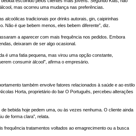
e bebida escolhido pelos clientes mais jovens. Segundo Klas, não
lcool, mas ocorreu uma mudança nas preferências.
 alcoólicas tradicionais por drinks autorais, gin, caipirinhas
co. Não é que bebem menos, eles bebem diferente”, diz.
assaram a aparecer com mais frequência nos pedidos. Embora
ndas, deixaram de ser algo ocasional.
nda é uma fatia pequena, mas virou uma opção constante,
erem consumir álcool”, afirma o empresário.
ortamento também envolve fatores relacionados à saúde e ao estilo
Nicolas Horta, proprietário do bar O Português, percebeu alterações
 de bebida hoje pedem uma, ou às vezes nenhuma. O cliente ainda
 de forma clara”, relata.
s frequência tratamentos voltados ao emagrecimento ou a busca