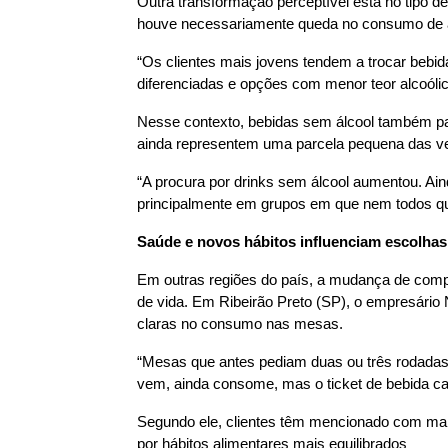
Outra transformação perceptível está no tipo d
houve necessariamente queda no consumo de á
“Os clientes mais jovens tendem a trocar bebidas
diferenciadas e opções com menor teor alcoóli
Nesse contexto, bebidas sem álcool também p
ainda representem uma parcela pequena das ve
“A procura por drinks sem álcool aumentou. Ai
principalmente em grupos em que nem todos qu
Saúde e novos hábitos influenciam escolhas
Em outras regiões do país, a mudança de comp
de vida. Em Ribeirão Preto (SP), o empresário 
claras no consumo nas mesas.
“Mesas que antes pediam duas ou três rodadas
vem, ainda consome, mas o ticket de bebida caiu
Segundo ele, clientes têm mencionado com mai
por hábitos alimentares mais equilibrados