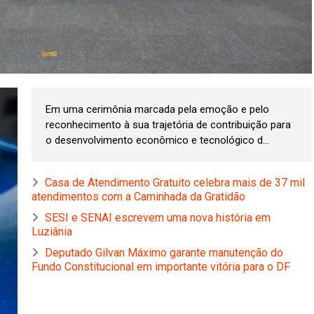
Em uma cerimônia marcada pela emoção e pelo
reconhecimento à sua trajetória de contribuição para
o desenvolvimento econômico e tecnológico d...
Casa de Atendimento Gratuito celebra mais de 37 mil
atendimentos com a Caminhada da Gratidão
SESI e SENAI escrevem uma nova história em
Luziânia
Deputado Gilvan Máximo garante manutenção do
Fundo Constitucional em importante vitória para o DF