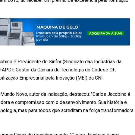
 em 2015, ao receber um prêmio de excelência pela formação
obino é Presidente do Sinfor (Sindicato das Indústrias da
a FAPDF, Gestor da Câmara de Tecnologia do Codese DF,
ilização Empresarial pela Inovação (MEI) da CNI.
 Mundo Novo, autor da indicação, destacou: "Carlos Jacobino é
dora e compromisso com o desenvolvimento. Sua história é
cnologia, mas para todos que acreditam na força transformadora
a importância do reconhecimento: "Carlos Jacobino é uma