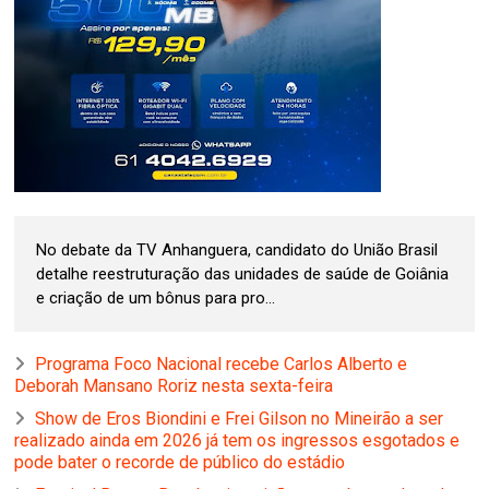
No debate da TV Anhanguera, candidato do União Brasil
detalhe reestruturação das unidades de saúde de Goiânia
e criação de um bônus para pro...
Programa Foco Nacional recebe Carlos Alberto e
Deborah Mansano Roriz nesta sexta-feira
Show de Eros Biondini e Frei Gilson no Mineirão a ser
realizado ainda em 2026 já tem os ingressos esgotados e
pode bater o recorde de público do estádio