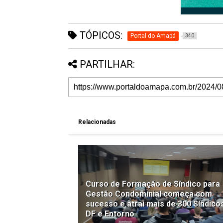
TÓPICOS:
Portal do Amapá
340
PARTILHAR:
Relacionadas
Curso de Formação de Síndico para
Gestão Condominial começa com
sucesso e atrai mais de 300 Síndico
DF e Entorno