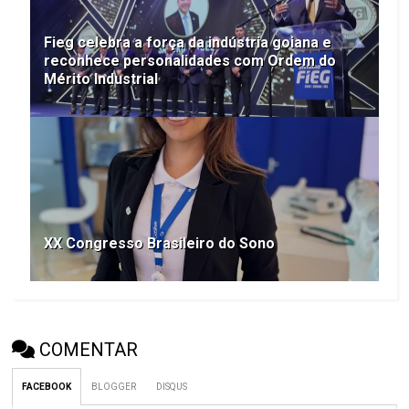
Fieg celebra a força da indústria goiana e
reconhece personalidades com Ordem do
Mérito Industrial
XX Congresso Brasileiro do Sono
COMENTAR
FACEBOOK
BLOGGER
DISQUS