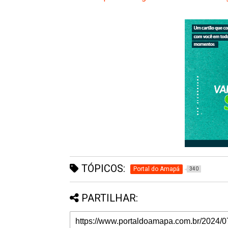
TÓPICOS:
Portal do Amapá
340
PARTILHAR: