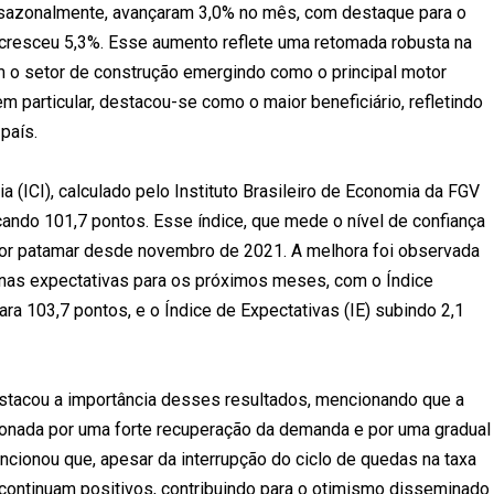
s sazonalmente, avançaram 3,0% no mês, com destaque para o
e cresceu 5,3%. Esse aumento reflete uma retomada robusta na
 o setor de construção emergindo como o principal motor
 particular, destacou-se como o maior beneficiário, refletindo
país.
a (ICI), calculado pelo Instituto Brasileiro de Economia da FGV
nçando 101,7 pontos. Esse índice, que mede o nível de confiança
aior patamar desde novembro de 2021. A melhora foi observada
o nas expectativas para os próximos meses, com o Índice
ara 103,7 pontos, e o Índice de Expectativas (IE) subindo 2,1
stacou a importância desses resultados, mencionando que a
sionada por uma forte recuperação da demanda e por uma gradual
ionou que, apesar da interrupção do ciclo de quedas na taxa
a continuam positivos, contribuindo para o otimismo disseminado