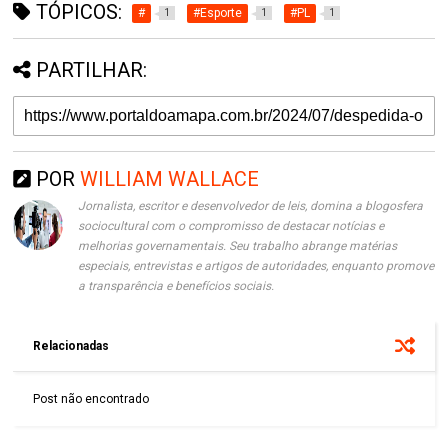
TÓPICOS:
#
#Esporte
#PL
1
1
1
PARTILHAR:
POR
WILLIAM WALLACE
Jornalista, escritor e desenvolvedor de leis, domina a blogosfera
sociocultural com o compromisso de destacar notícias e
melhorias governamentais. Seu trabalho abrange matérias
especiais, entrevistas e artigos de autoridades, enquanto promove
a transparência e benefícios sociais.
Relacionadas
Post não encontrado