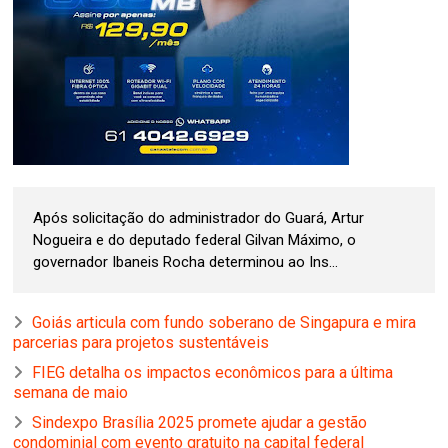
Após solicitação do administrador do Guará, Artur
Nogueira e do deputado federal Gilvan Máximo, o
governador Ibaneis Rocha determinou ao Ins...
Goiás articula com fundo soberano de Singapura e mira
parcerias para projetos sustentáveis
FIEG detalha os impactos econômicos para a última
semana de maio
Sindexpo Brasília 2025 promete ajudar a gestão
condominial com evento gratuito na capital federal