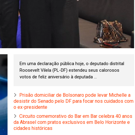
Em uma declaração pública hoje, o deputado distrital
Roosevelt Vilela (PL-DF) estendeu seus calorosos
votos de feliz aniversário à deputada ...
Prisão domiciliar de Bolsonaro pode levar Michelle a
desistir do Senado pelo DF para focar nos cuidados com
o ex-presidente
Circuito comemorativo do Bar em Bar celebra 40 anos
da Abrasel com pratos exclusivos em Belo Horizonte e
cidades históricas