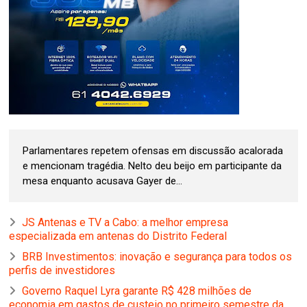
Parlamentares repetem ofensas em discussão acalorada
e mencionam tragédia. Nelto deu beijo em participante da
mesa enquanto acusava Gayer de...
JS Antenas e TV a Cabo: a melhor empresa
especializada em antenas do Distrito Federal
BRB Investimentos: inovação e segurança para todos os
perfis de investidores
Governo Raquel Lyra garante R$ 428 milhões de
economia em gastos de custeio no primeiro semestre da